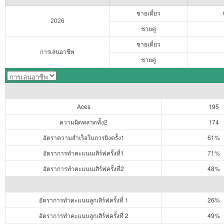
ชายเดี่ยว
2026
ชายคู่
ชายเดี่ยว
การเล่นอาชีพ
ชายคู่
Aces
195
ความผิดพลาดทั้ง2
174
อัตราความสำเร็จในการยิงครั้ง1
61%
อัตราการทำคะแนนเสิร์ฟครั้งที่1
71%
อัตราการทำคะแนนเสิร์ฟครั้งที่2
48%
อัตราการทำคะแนนลูกเสิร์ฟครั้งที่ 1
26%
อัตราการทำคะแนนลูกเสิร์ฟครั้งที่ 2
49%