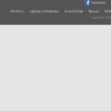
Facebook
เกี่ยวกับเรา
ปฏิเสธความรับผิดชอบ
นำร่องเว็บไซต์
ฟิดแบด
ลิงค์
Copyright © 2