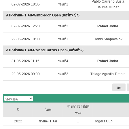
Pablo Carreno Busta
02-07-2026 18:05
รอบที่1
Jaume Munar
ATP-ฝ่ายละ 1 คน-Wimbledon Open (คอร์ทหญ้า)
02-07-2026 12:20
รอบที่2
Rafael Jodar
29-06-2026 10:00
รอบที่1
Denis Shapovalov
ATP-ฝ่ายละ 1 คน-Roland Garros Open (คอร์ทดิน )
31-05-2026 11:15
รอบที่4
Rafael Jodar
29-05-2026 09:00
รอบที่3
Thiago Agustin Tirante
ต้น
รายการอาชีพที่
ปี
ไทพฺ
ชนะ
2022
ฝ่ายละ 1 คน
1
Rogers Cup