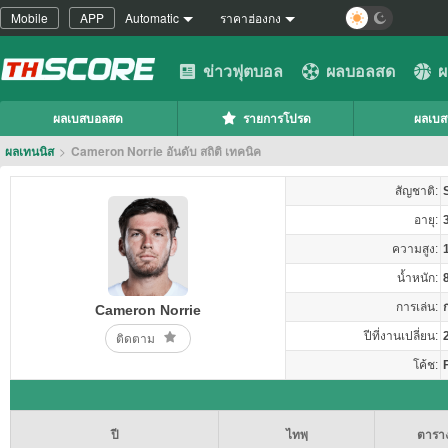
Mobile
APP
Automatic
ราคาฮ่องกง
ข่าวฟุตบอล
ผลบอลสด
ผ
ผลเบสบอลสด
รายการโปรด
ผลเบ
ผลเทนนิส
>
Cameron Norrie อันดับ สถิติ เทคนิค
สัญชาติ:
อายุ:
ความสูง:
น้ำหนัก:
การเล่น:
Cameron Norrie
ปีที่งานเปลี่ยน:
ติดตาม
โค้ช:
ปี
ไทพฺ
ตารา