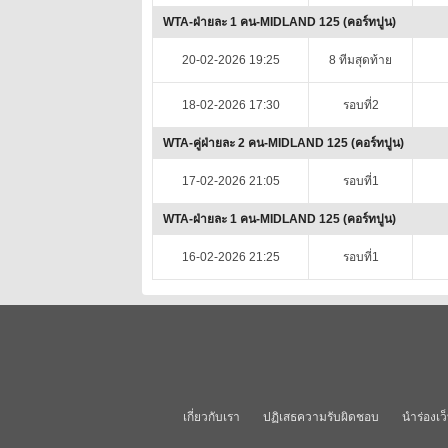
WTA-ฝ่ายละ 1 คน-MIDLAND 125 (คอร์ทปูน)
20-02-2026 19:25
8 ทีมสุดท้าย
18-02-2026 17:30
รอบที่2
WTA-คู่ฝ่ายละ 2 คน-MIDLAND 125 (คอร์ทปูน)
17-02-2026 21:05
รอบที่1
WTA-ฝ่ายละ 1 คน-MIDLAND 125 (คอร์ทปูน)
16-02-2026 21:25
รอบที่1
เกี่ยวกับเรา
ปฏิเสธความรับผิดชอบ
นำร่องเว