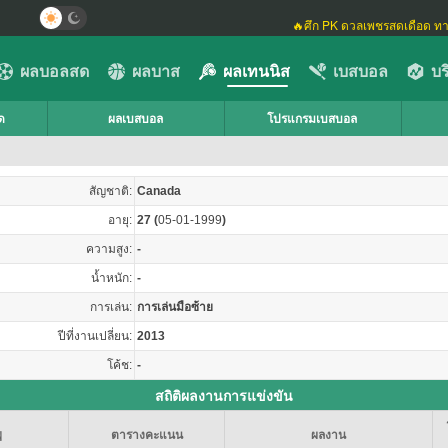
🔥ศึก PK ดวลเพชรสุดเดือด ทา
ผลบอลสด
ผลบาส
ผลเทนนิส
เบสบอล
บร
🔥ศึก PK ดวลเพชรสุดเดือด ทา
ด
ผลเบสบอล
โปรแกรมเบสบอล
สัญชาติ:
Canada
อายุ:
27
(
05-01-1999
)
ความสูง:
-
น้ำหนัก:
-
การเล่น:
การเล่นมือซ้าย
ปีที่งานเปลี่ยน:
2013
โค้ช:
-
สถิติผลงานการแข่งขัน
ฺ
ตารางคะแนน
ผลงาน