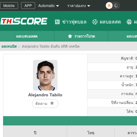
Mobile
APP
Automatic
ราคาฮ่องกง
ข่าวฟุตบอล
ผลบอลสด
ผ
ผลเบสบอลสด
รายการโปรด
ผลเบ
ผลเทนนิส
>
Alejandro Tabilo อันดับ สถิติ เทคนิค
สัญชาติ:
อายุ:
ความสูง:
น้ำหนัก:
การเล่น:
Alejandro Tabilo
ปีที่งานเปลี่ยน:
ติดตาม
โค้ช:
ปี
ไทพฺ
ตารา