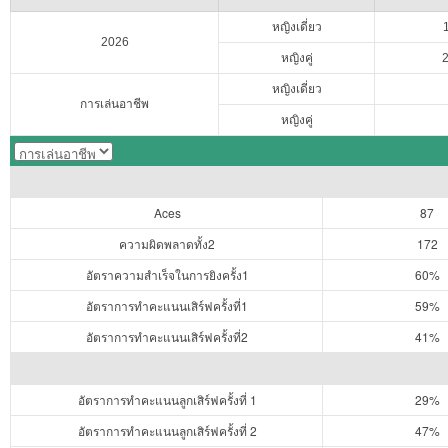
หญิงเดี่ยว
2026
หญิงคู่
หญิงเดี่ยว
การเล่นอาชีพ
หญิงคู่
Aces
87
ความผิดพลาดทั้ง2
172
อัตราความสำเร็จในการยิงครั้ง1
60%
อัตราการทำคะแนนเสิร์ฟครั้งที่1
59%
อัตราการทำคะแนนเสิร์ฟครั้งที่2
41%
อัตราการทำคะแนนลูกเสิร์ฟครั้งที่ 1
29%
อัตราการทำคะแนนลูกเสิร์ฟครั้งที่ 2
47%