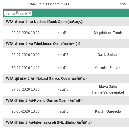
Break Points Opportunities
239
WTA-ฝ่ายละ 1 คน-National Bank Open (คอร์ทปูน)
03-08-2026 18:30
รอบที่1
Magdalena Frech
WTA-ฝ่ายละ 1 คน-Wimbledon Open (คอร์ทหญ้า)
02-07-2026 10:00
รอบที่2
Daria Snigur
30-06-2026 14:10
รอบที่1
Veronika Erjavec
WTA-คู่ฝ่ายละ 2 คน-Roland Garros Open (คอร์ทดิน )
Maya Joint
27-05-2026 10:30
รอบที่1
Hanne Vandewinkel
WTA-ฝ่ายละ 1 คน-Roland Garros Open (คอร์ทดิน )
25-05-2026 13:00
รอบที่1
Kaitlin Quevedo
WTA-ฝ่ายละ 1 คน-Internazionali BNL dItalia (คอร์ทดิน )