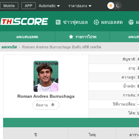
Mobile
APP
Automatic
ราคาฮ่องกง
ข่าวฟุตบอล
ผลบอลสด
ผ
ผลเบสบอลสด
รายการโปรด
ผลเบ
ผลเทนนิส
>
Roman Andres Burruchaga อันดับ สถิติ เทคนิค
สัญชาติ:
อายุ:
ความสูง:
น้ำหนัก:
การเล่น:
Roman Andres Burruchaga
ปีที่งานเปลี่ยน:
-
ติดตาม
โค้ช:
ปี
ไทพฺ
ตารา