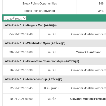
Break Points Opportunities
349
Break Points Converted
34%
ATP-ฝ่ายละ 1 คน-Rogers Cup (คอร์ทปูน)
04-08-2026 19:40
รอบที่1
Giovanni Mpetshi Perricar
ATP-ฝ่ายละ 1 คน-Wimbledon Open (คอร์ทหญ้า)
30-06-2026 10:00
รอบที่1
Yannick Hanfmann
ATP-ฝ่ายละ 1 คน-Fever-Tree Championships (คอร์ทหญ้า)
16-06-2026 13:30
รอบที่1
Giovanni Mpetshi Perricar
ATP-ฝ่ายละ 1 คน-Mercedes Cup (คอร์ทหญ้า)
12-06-2026 13:45
8 ทีมสุดท้าย
Giovanni Mpetshi Perricar
10-06-2026 09:00
รอบที่2
Giovanni Mpetshi Perricar