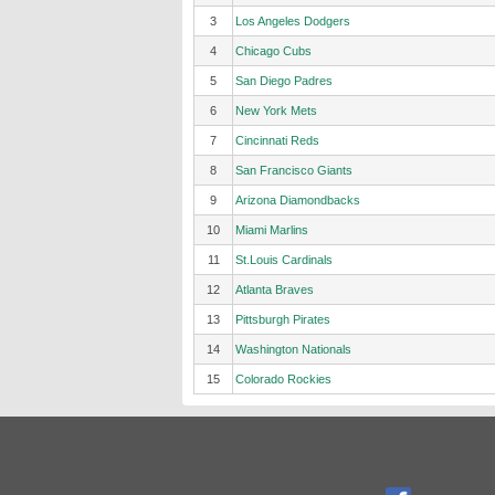
3
Los Angeles Dodgers
4
Chicago Cubs
5
San Diego Padres
6
New York Mets
7
Cincinnati Reds
8
San Francisco Giants
9
Arizona Diamondbacks
10
Miami Marlins
11
St.Louis Cardinals
12
Atlanta Braves
13
Pittsburgh Pirates
14
Washington Nationals
15
Colorado Rockies