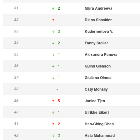
31
2
Mirra Andreeva
32
1
Diana Shnaider
33
3
Kudermetova V.
34
2
Fanny Stollar
35
1
Alexandra Panova
36
1
Quinn Gleason
37
1
Giuliana Olmos
38
-
Caty Mcnally
39
5
Janice Tjen
40
1
Ulrikke Eikeri
41
2
Hao-Ching Chan
42
2
Asia Muhammad