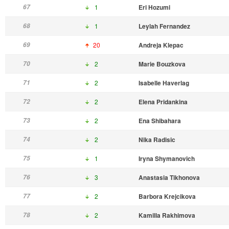
67
1
Eri Hozumi
68
1
Leylah Fernandez
69
20
Andreja Klepac
70
2
Marie Bouzkova
71
2
Isabelle Haverlag
72
2
Elena Pridankina
73
2
Ena Shibahara
74
2
Nika Radisic
75
1
Iryna Shymanovich
76
3
Anastasia Tikhonova
77
2
Barbora Krejcikova
78
2
Kamilla Rakhimova