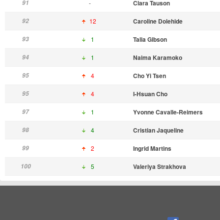
91
-
Clara Tauson
92
12
Caroline Dolehide
93
1
Talia Gibson
94
1
Naima Karamoko
95
4
Cho Yi Tsen
95
4
I-Hsuan Cho
97
1
Yvonne Cavalle-Reimers
98
4
Cristian Jaqueline
99
2
Ingrid Martins
100
5
Valeriya Strakhova