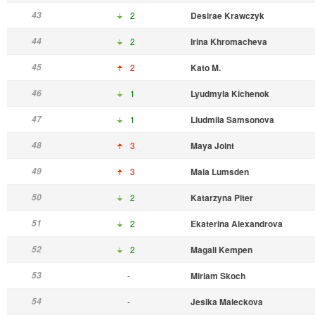
43
2
Desirae Krawczyk
44
2
Irina Khromacheva
45
2
Kato M.
46
1
Lyudmyla Kichenok
47
1
Liudmila Samsonova
48
3
Maya Joint
49
3
Maia Lumsden
50
2
Katarzyna Piter
51
2
Ekaterina Alexandrova
52
2
Magali Kempen
53
-
Miriam Skoch
54
-
Jesika Maleckova