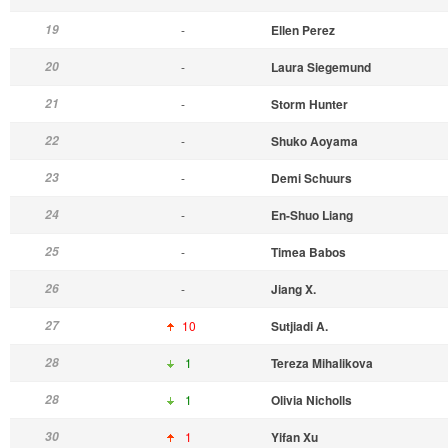
19
-
Ellen Perez
20
-
Laura Siegemund
21
-
Storm Hunter
22
-
Shuko Aoyama
23
-
Demi Schuurs
24
-
En-Shuo Liang
25
-
Timea Babos
26
-
Jiang X.
27
10
Sutjiadi A.
28
1
Tereza Mihalikova
28
1
Olivia Nicholls
30
1
Yifan Xu