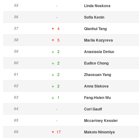
55
-
Linda Noskova
56
-
Sofia Kenin
57
4
Qianhui Tang
58
5
Mariia Kozyreva
59
2
Anastasia Detiuc
60
2
Eudice Chong
61
2
Zhaoxuan Yang
62
2
Anna Siskova
63
1
Fang-Hsien Wu
64
-
Cori Gauff
65
-
Mccartney Kessler
66
17
Makoto Ninomiya