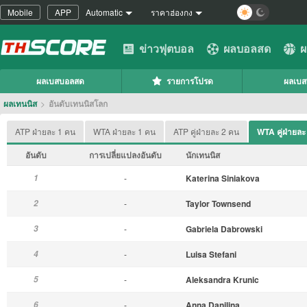
Mobile
APP
Automatic
ราคาฮ่องกง
ข่าวฟุตบอล
ผลบอลสด
ผ
ผลเบสบอลสด
รายการโปรด
ผลเบ
ผลเทนนิส
>
อันดับเทนนิสโลก
ATP ฝ่ายละ 1 คน
WTA ฝ่ายละ 1 คน
ATP คู่ฝ่ายละ 2 คน
WTA คู่ฝ่ายละ
อันดับ
การเปลี่ยแปลงอันดับ
นักเทนนิส
1
-
Katerina Siniakova
2
-
Taylor Townsend
3
-
Gabriela Dabrowski
4
-
Luisa Stefani
5
-
Aleksandra Krunic
6
-
Anna Danilina