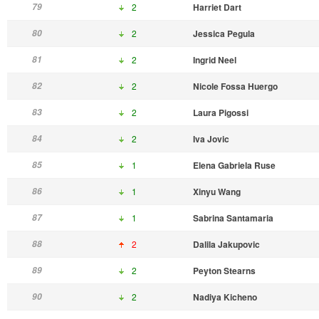
79
2
Harriet Dart
80
2
Jessica Pegula
81
2
Ingrid Neel
82
2
Nicole Fossa Huergo
83
2
Laura Pigossi
84
2
Iva Jovic
85
1
Elena Gabriela Ruse
86
1
Xinyu Wang
87
1
Sabrina Santamaria
88
2
Dalila Jakupovic
89
2
Peyton Stearns
90
2
Nadiya Kicheno