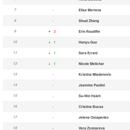
7
-
Elise Mertens
8
-
Shuai Zhang
9
3
Erin Routliffe
10
1
Hanyu Guo
11
1
Sara Errani
12
1
Nicole Melichar
13
-
Kristina Mladenovic
14
-
Jasmine Paolini
15
-
Su-Wei Hsieh
16
-
Cristina Bucsa
17
-
Jelena Ostapenko
18
-
Vera Zvonareva